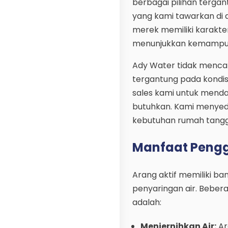
berbagai pilihan terga
yang kami tawarkan di 
merek memiliki karakter
menunjukkan kemampua
Ady Water tidak menca
tergantung pada kondis
sales kami untuk menda
butuhkan. Kami menyedi
kebutuhan rumah tangg
Manfaat Pengg
Arang aktif memiliki b
penyaringan air. Bebe
adalah:
Menjernihkan Air:
Ar