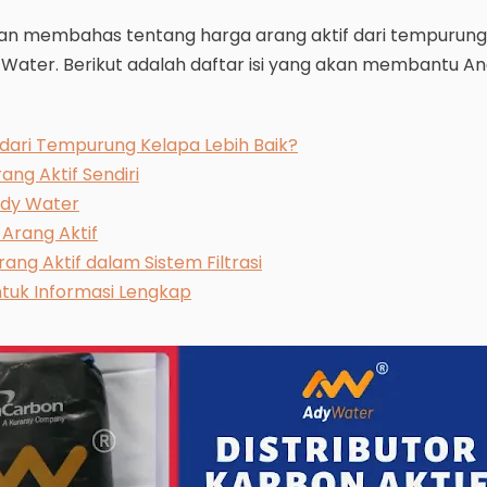
 akan membahas tentang harga arang aktif dari tempurun
 Water. Berikut adalah daftar isi yang akan membantu A
dari Tempurung Kelapa Lebih Baik?
ng Aktif Sendiri
Ady Water
Arang Aktif
ng Aktif dalam Sistem Filtrasi
tuk Informasi Lengkap