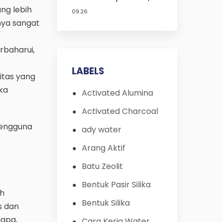
Kecil | Isi Ulang | 10
ng lebih
09.26
Inch| Terbaik | Pc | FRP |
nya sangat
Pentair | Susunan
Media Filter Air di
dalam tabung
rbaharui,
LABELS
itas yang
ika
Activated Alumina
Activated Charcoal
pengguna
ady water
Arang Aktif
Batu Zeolit
Bentuk Pasir Silika
ah
Bentuk Silika
s dan
lapa,
Cara Kerja Water