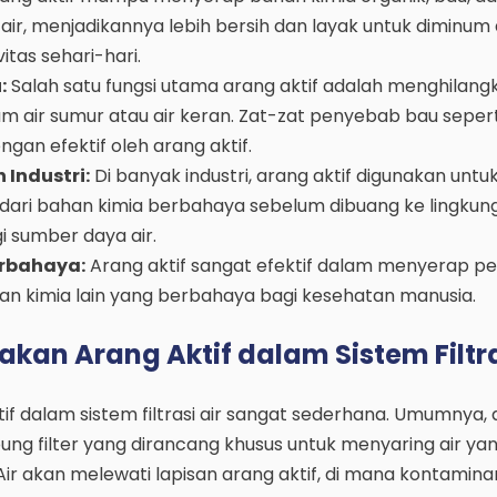
 air, menjadikannya lebih bersih dan layak untuk diminum
itas sehari-hari.
:
Salah satu fungsi utama arang aktif adalah menghilang
m air sumur atau air keran. Zat-zat penyebab bau sepert
engan efektif oleh arang aktif.
Industri:
Di banyak industri, arang aktif digunakan untu
 dari bahan kimia berbahaya sebelum dibuang ke lingkun
 sumber daya air.
rbahaya:
Arang aktif sangat efektif dalam menyerap pes
an kimia lain yang berbahaya bagi kesehatan manusia.
an Arang Aktif dalam Sistem Filtr
 dalam sistem filtrasi air sangat sederhana. Umumnya, a
ng filter yang dirancang khusus untuk menyaring air ya
ir akan melewati lapisan arang aktif, di mana kontamina