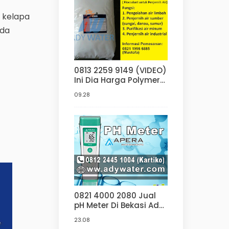
g kelapa
nda
0813 2259 9149 (VIDEO)
Ini Dia Harga Polymer
Anionic Penjernih Air di
09.28
Jakarta Bandung
Surabaya | Jasa
Pengolahan Limbah
0821 4000 2080 Jual
pH Meter Di Bekasi Ady
Water
23.08