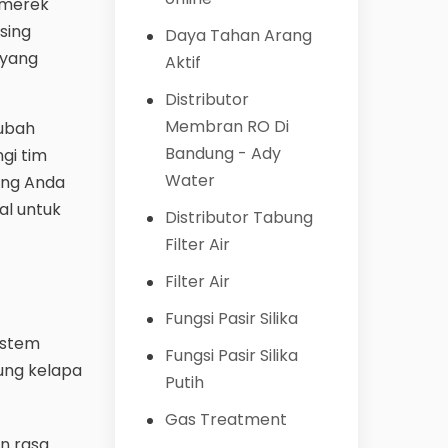
 merek
sing
Daya Tahan Arang
 yang
Aktif
Distributor
Membran RO Di
rubah
Bandung - Ady
gi tim
Water
ang Anda
al untuk
Distributor Tabung
Filter Air
Filter Air
Fungsi Pasir Silika
istem
Fungsi Pasir Silika
ung kelapa
Putih
Gas Treatment
n rasa