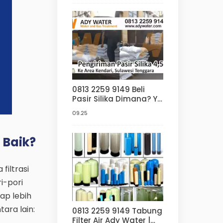
0813 2259 9149 Beli
Pasir Silika Dimana? Ya
di Ady Water | Jakarta
09.25
| Surabaya | di
Bandung | Aquascape
 Baik?
filtrasi
i-pori
ap lebih
ara lain:
0813 2259 9149 Tabung
Filter Air Ady Water |