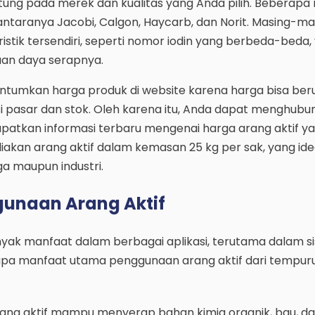
ntung pada merek dan kualitas yang Anda pilih. Beberapa
antaranya Jacobi, Calgon, Haycarb, dan Norit. Masing-ma
istik tersendiri, seperti nomor iodin yang berbeda-beda,
n daya serapnya.
ntumkan harga produk di website karena harga bisa be
i pasar dan stok. Oleh karena itu, Anda dapat menghubun
patkan informasi terbaru mengenai harga arang aktif y
akan arang aktif dalam kemasan 25 kg per sak, yang ide
a maupun industri.
unaan Arang Aktif
anyak manfaat dalam berbagai aplikasi, terutama dalam s
rapa manfaat utama penggunaan arang aktif dari tempur
ang aktif mampu menyerap bahan kimia organik, bau, da