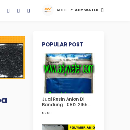
AUTHOR:
ADY WATER
POPULAR POST
pa
Jual Resin Anion Di
Bandung | 0812 2165
4304 | Kegunaan Resin
02.00
Dalam Bidang Parmasi
?