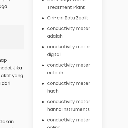
jaga
Treatment Plant
Ciri-ciri Batu Zeolit
conductivity meter
adalah
conductivity meter
digital
ahap
conductivity meter
adai. Jika
eutech
 aktif yang
 dari
conductivity meter
hach
conductivity meter
hanna instruments
conductivity meter
diakan
online