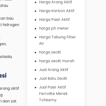
Harga Arang Aktif
 atau
Harga Karbon Aktif
kan bau
Harga Pasir Aktif
i hidrogen
harga ph meter
Harga Tabung Filter
k
Air
gan,
harga zeolit
tisida,
harga zeolit murah
Jual Arang Aktif
asi
Jual Batu Zeolit
Jual Pasir Aktif
rang aktif
Ferrolite Merek
ng
Tohkemy
n dan zat