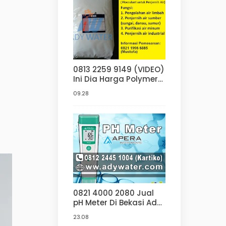
0813 2259 9149 (VIDEO)
Ini Dia Harga Polymer
Anionic Penjernih Air di
09.28
Jakarta Bandung
Surabaya | Jasa
Pengolahan Limbah
0821 4000 2080 Jual
pH Meter Di Bekasi Ady
Water
23.08