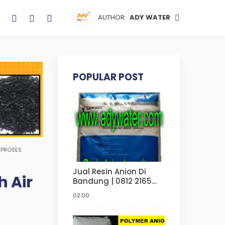
AUTHOR:
ADY WATER
POPULAR POST
 PROSES
Jual Resin Anion Di
 Air
Bandung | 0812 2165
4304 | Kegunaan Resin
,
02.00
Dalam Bidang Parmasi
?