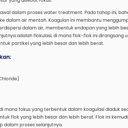
sar yang disebut fokus.
 awal dalam proses water treatment. Pada tahap ini, bah
ke dalam air mentah. Koagulan ini membantu menggum
 terdispersi dalam air, membentuk endapan yang lebih be
njutnya adalah flokulasi, di mana flok-flok ini dirangsang u
k partikel yang lebih besar dan lebih berat.
kan:
Chloride)
 di mana fokus yang terbentuk dalam koagulasi diaduk se
k flok yang lebih besar dan lebih berat. Flok ini kemud
 dalam proses selanjutnya.