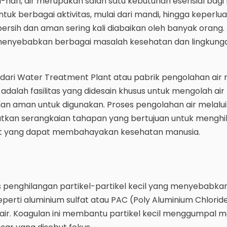
-hari, air merupakan salah satu kebutuhan esensial bagi
uk berbagai aktivitas, mulai dari mandi, hingga keperluan
ersih dan aman sering kali diabaikan oleh banyak orang. 
menyebabkan berbagai masalah kesehatan dan lingkung
g dari Water Treatment Plant atau pabrik pengolahan air
dalah fasilitas yang didesain khusus untuk mengolah air
 dan aman untuk digunakan. Proses pengolahan air melalu
atkan serangkaian tahapan yang bertujuan untuk menghi
at yang dapat membahayakan kesehatan manusia.
 penghilangan partikel-partikel kecil yang menyebabkan 
perti aluminium sulfat atau PAC (Poly Aluminium Chlorid
ir. Koagulan ini membantu partikel kecil menggumpal m