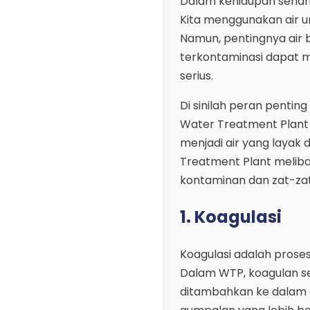
Dalam kehidupan sehari
Kita menggunakan air unt
Namun, pentingnya air b
terkontaminasi dapat 
serius.
Di sinilah peran pentin
Water Treatment Plant a
menjadi air yang layak
Treatment Plant melib
kontaminan dan zat-z
1. Koagulasi
Koagulasi adalah proses
Dalam WTP, koagulan se
ditambahkan ke dalam a