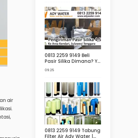
0813 2259 9149 Beli
Pasir Silika Dimana? Ya
di Ady Water | Jakarta
09.25
| Surabaya | di
Bandung | Aquascape
an air
kasi.
tasi,
0813 2259 9149 Tabung
Filter Air Ady Water |