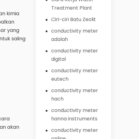
Treatment Plant
an kimia
Ciri-ciri Batu Zeolit
palkan
sar yang
conductivity meter
ntuk saling
adalah
conductivity meter
digital
conductivity meter
eutech
conductivity meter
hach
conductivity meter
cara
hanna instruments
ian akan
conductivity meter
online