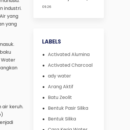
 manusia.
Kecil | Isi Ulang | 10
09.26
 industri.
Inch| Terbaik | Pc | FRP |
Pentair | Susunan
Air yang
Media Filter Air di
an yang
dalam tabung
LABELS
 masuk.
 baku
Activated Alumina
i Water
Activated Charcoal
langkan
ady water
Arang Aktif
Batu Zeolit
air keruh.
Bentuk Pasir Silika
e)
Bentuk Silika
enjadi
Cara Kerja Water